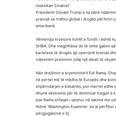
meksikan Sinaloa?
Presidenti Donald Trump e ka bërë ndalimin e
pranojë se trafiku global i drogës përfshin 
amerikanë.
Vëmendja kryesore kohët e fundit i është kus
SHBA. Dhe megjithëse do të ishte gabim që 
karteleve të drogës që operojnë brenda dhe j
ndjeshëm presionin ndaj një aleati të veçan
Nën drejtimin e kryeministrit Edi Rama, Shq
në portet më të mëdha të Europës dhe kontro
shpërndarjen e kokainës, por merret edhe me
dhunë ekstreme për të dominuar tregjet e kr
pse Rama shfaqet i qeshur në takime me ud
thënë ‘Washington Examiner’ se ai përfiton d
përgjegjësinë e tij.