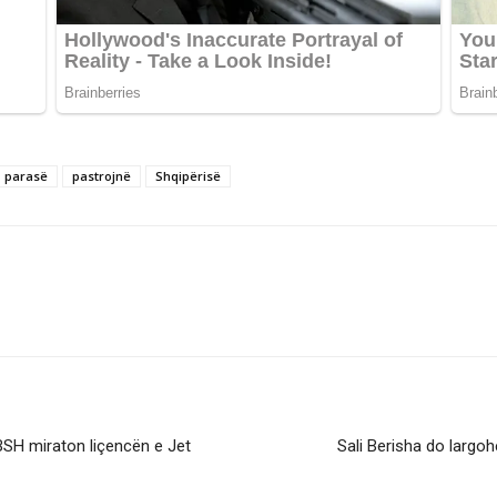
parasë
pastrojnë
Shqipërisë
 BSH miraton liçencën e Jet
Sali Berisha do largohet