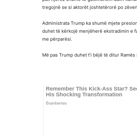
tregojnë se si aktorët joshtetërorë po zëvend
Administrata Trump ka shumë mjete presioni
duhet të kërkojë menjëherë ekstradimin e f
me përparësi.
Më pas Trump duhet t’i bëjë të ditur Ramës s