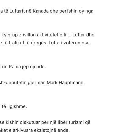
a të Luftarit në Kanada dhe përfshin dy nga
y grup zhvillon aktivitetet e tij… Luftar dhe
të trafikut të drogës. Luftari zotëron ose
trin Rama jep një ide.
a, ish-deputetin gjerman Mark Hauptmann,
 të ligjshme.
e kishin diskutuar për një libër turizmi që
nket e arkivuara ekzistojnë ende.