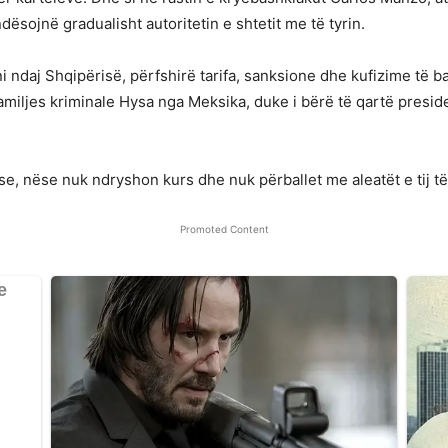
ësojnë gradualisht autoritetin e shtetit me të tyrin.
 ndaj Shqipërisë, përfshirë tarifa, sanksione dhe kufizime të 
amiljes kriminale Hysa nga Meksika, duke i bërë të qartë presi
e, nëse nuk ndryshon kurs dhe nuk përballet me aleatët e tij të 
Promoted Content