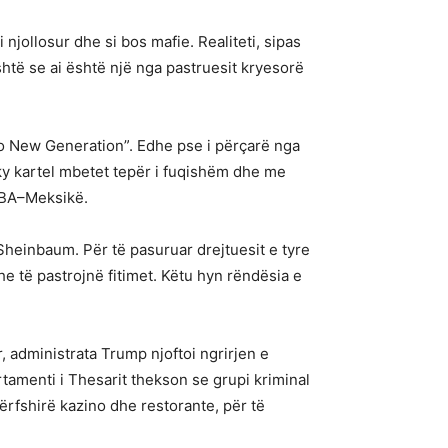
 njollosur dhe si bos mafie. Realiteti, sipas
htë se ai është një nga pastruesit kryesorë
sco New Generation”. Edhe pse i përçarë nga
y kartel mbetet tepër i fuqishëm dhe me
SHBA–Meksikë.
Sheinbaum. Për të pasuruar drejtuesit e tyre
he të pastrojnë fitimet. Këtu hyn rëndësia e
, administrata Trump njoftoi ngrirjen e
rtamenti i Thesarit thekson se grupi kriminal
ërfshirë kazino dhe restorante, për të