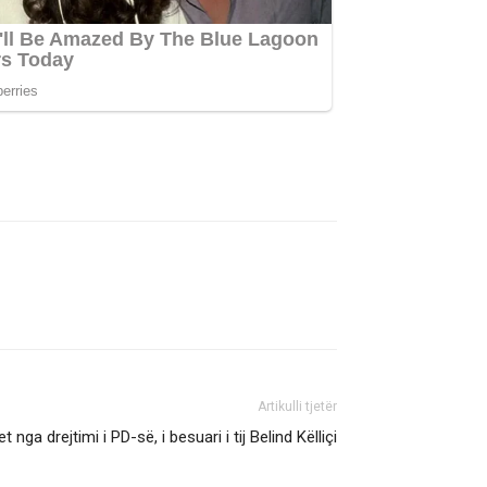
Artikulli tjetër
 nga drejtimi i PD-së, i besuari i tij Belind Këlliçi