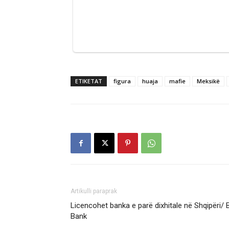
ETIKETAT
figura
huaja
mafie
Meksikë
Artikulli paraprak
Licencohet banka e parë dixhitale në Shqipëri/
Bank