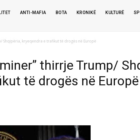
ITET
ANTI-MAFIA
BOTA
KRONIKË
KULTURË
SP
/ Shqipëria, kryeqendra e trafikut të drogës në Europë
iner” thirrje Trump/ Shq
fikut të drogës në Europë