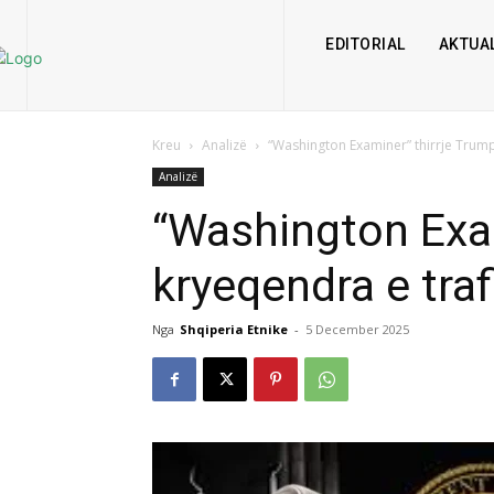
EDITORIAL
AKTUAL
Kreu
Analizë
“Washington Examiner” thirrje Trump
Analizë
“Washington Exam
kryeqendra e tra
Nga
Shqiperia Etnike
-
5 December 2025