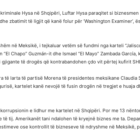
 kriminale Hysa në Shqipëri, Luftar Hysa paraqitet si biznesmen i
e zbatimit të ligjit që kanë folur për ‘Washington Examiner’, ës
qishëm në Meksikë, i tejkaluar vetëm së fundmi nga karteli “Jali
n “El Chapo” Guzmán-it dhe Ismael “El Mayo” Zambada García, k
si gjigante të drogës që kontrabandohen çdo vit përtej kufirit 
ra të larta të partisë Morena të presidentes meksikane Claudia 
gurisë, kartelet kanë nevojë të fusin drogën në tregjet e huaja d
 korrupsionin e lidhur me kartelet në Shqipëri. Por me 13 nëntor
 të tij. Amerikanët tani ndalohen të kryejnë biznes me ta. Depa
estimeve ose kontrollit të bizneseve të ndryshme në Meksikë, p