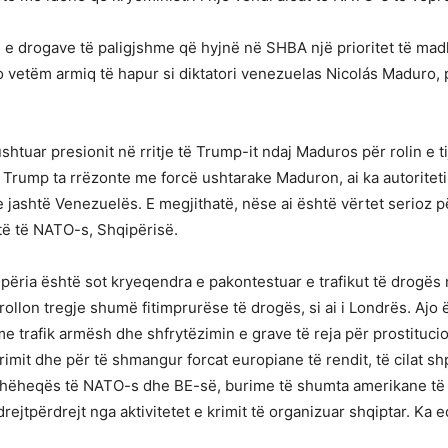
 drogave të paligjshme që hyjnë në SHBA një prioritet të madh t
jo vetëm armiq të hapur si diktatori venezuelas Nicolás Maduro, 
htuar presionit në rritje të Trump-it ndaj Maduros për rolin e t
Trump ta rrëzonte me forcë ushtarake Maduron, ai ka autoriteti
ashtë Venezuelës. E megjithatë, nëse ai është vërtet serioz për t
të të NATO-s, Shqipërisë.
ipëria është sot kryeqendra e pakontestuar e trafikut të drogës
llon tregje shumë fitimprurëse të drogës, si ai i Londrës. Ajo ë
 trafik armësh dhe shfrytëzimin e grave të reja për prostituci
imit dhe për të shmangur forcat europiane të rendit, të cilat s
hëheqës të NATO-s dhe BE-së, burime të shumta amerikane të s
rejtpërdrejt nga aktivitetet e krimit të organizuar shqiptar. Ka