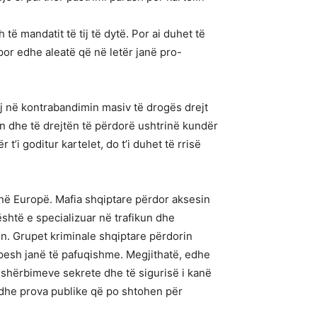
ë mandatit të tij të dytë. Por ai duhet të
por edhe aleatë që në letër janë pro-
ij në kontrabandimin masiv të drogës drejt
n dhe të drejtën të përdorë ushtrinë kundër
’i goditur kartelet, do t’i duhet të rrisë
 në Europë. Mafia shqiptare përdor aksesin
shtë e specializuar në trafikun dhe
on. Grupet kriminale shqiptare përdorin
hpesh janë të pafuqishme. Megjithatë, edhe
hërbimeve sekrete dhe të sigurisë i kanë
 edhe prova publike që po shtohen për