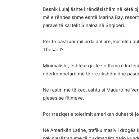
Besnik Lulaj është i rëndësishëm në këtë pj
më e rëndësishme është Marina Bay, resorti d
parave të kartelit Sinaloa në Shqipëri.
Për të pastruar miliarda dollarë, kartelit i 
Thesarit?
Minimalisht, është e qartë se Rama e ka leju
ndërkombëtarë më të rrezikshëm dhe pasurit
Në rastin më të keq, ashtu si Maduro në Vene
pjesës së fitimeve.
Por rreziqet e tolerimit amerikan duhet të je
Në Amerikën Latine, trafiku masiv i drogës k
pak njerëz shumë të guximshëm dalin kundër