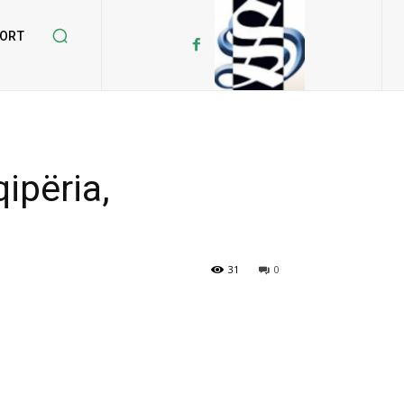
ORT
ipëria,
31
0