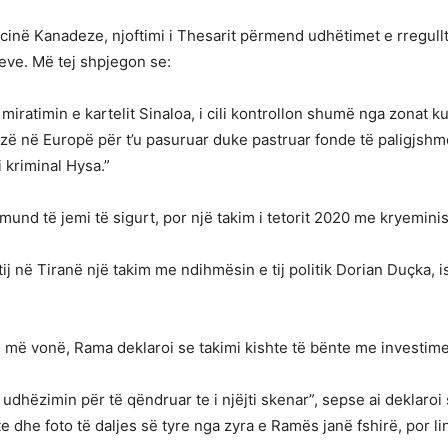
inë Kanadeze, njoftimi i Thesarit përmend udhëtimet e rregullt
neve. Më tej shpjegon se:
atimin e kartelit Sinaloa, i cili kontrollon shumë nga zonat ku k
ë në Europë për t’u pasuruar duke pastruar fonde të paligjshme 
 kriminal Hysa.”
mund të jemi të sigurt, por një takim i tetorit 2020 me kryeminis
e tij në Tiranë një takim me ndihmësin e tij politik Dorian Duçk
te më vonë, Rama deklaroi se takimi kishte të bënte me investime
dhëzimin për të qëndruar te i njëjti skenar”, sepse ai deklaroi s
 dhe foto të daljes së tyre nga zyra e Ramës janë fshirë, por li