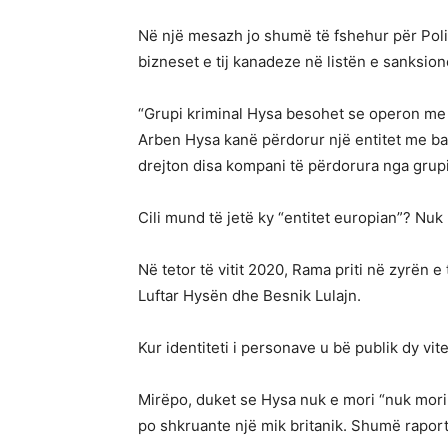
Në një mesazh jo shumë të fshehur për Polic
bizneset e tij kanadeze në listën e sanksio
“Grupi kriminal Hysa besohet se operon me mir
Arben Hysa kanë përdorur një entitet me baz
drejton disa kompani të përdorura nga grupi
Cili mund të jetë ky “entitet europian”? Nuk 
Në tetor të vitit 2020, Rama priti në zyrën 
Luftar Hysën dhe Besnik Lulajn.
Kur identiteti i personave u bë publik dy vi
Mirëpo, duket se Hysa nuk e mori “nuk mori u
po shkruante një mik britanik. Shumë raporte