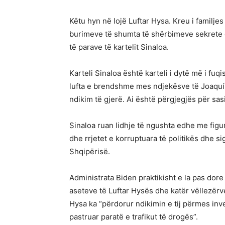
Këtu hyn në lojë Luftar Hysa. Kreu i familjes
burimeve të shumta të shërbimeve sekrete dh
të parave të kartelit Sinaloa.
Karteli Sinaloa është karteli i dytë më i fu
lufta e brendshme mes ndjekësve të Joaquí
ndikim të gjerë. Ai është përgjegjës për sa
Sinaloa ruan lidhje të ngushta edhe me figu
dhe rrjetet e korruptuara të politikës dhe si
Shqipërisë.
Administrata Biden praktikisht e la pas dore
aseteve të Luftar Hysës dhe katër vëllezërve
Hysa ka “përdorur ndikimin e tij përmes inv
pastruar paratë e trafikut të drogës”.