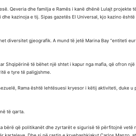
esë. Qeveria dhe familja e Ramës i kanë dhënë Lulajt projekte 
he kazinoja e tij. Sipas gazetës El Universal, kjo kazino është 
duhet diversitet gjeografik. A mund të jetë Marina Bay “entiteti e
ar Shqipërinë të bëhet një shtet i kapur nga mafia, që ofron një 
ë e tyre të paligjshme.
zuelë, Rama është lehtësuesi kryesor i këtij aktiviteti, duke u 
në të qarta.
a bërë që politikanët dhe zyrtarët e sigurisë të përfitojnë vetë 
 karteleve. Dhe si në rastin e kryebashkiakut Carlos Manzo, at