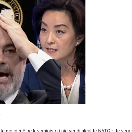
r
ë me idenë që kryeministri i një vendi aleat të NATO-s të veproj