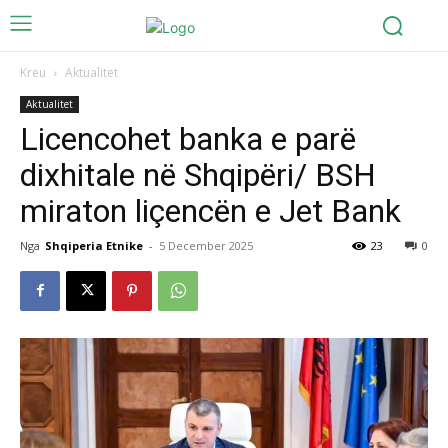
Kreu
Aktualitet
Aktualitet
Licencohet banka e parë
dixhitale në Shqipëri/ BSH
miraton liçencën e Jet Bank
Nga
Shqiperia Etnike
-
5 December 2025
23
0