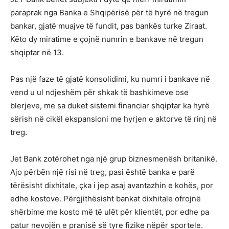
paraprak nga Banka e Shqipërisë për të hyrë në tregun
bankar, gjatë muajve të fundit, pas bankës turke Ziraat.
Këto dy miratime e çojnë numrin e bankave në tregun
shqiptar në 13.
Pas një faze të gjatë konsolidimi, ku numri i bankave në
vend u ul ndjeshëm për shkak të bashkimeve ose
blerjeve, me sa duket sistemi financiar shqiptar ka hyrë
sërish në cikël ekspansioni me hyrjen e aktorve të rinj në
treg.
Jet Bank zotërohet nga një grup biznesmenësh britanikë.
Ajo përbën një risi në treg, pasi është banka e parë
tërësisht dixhitale, çka i jep asaj avantazhin e kohës, por
edhe kostove. Përgjithësisht bankat dixhitale ofrojnë
shërbime me kosto më të ulët për klientët, por edhe pa
patur nevojën e pranisë së tyre fizike nëpër sportele.