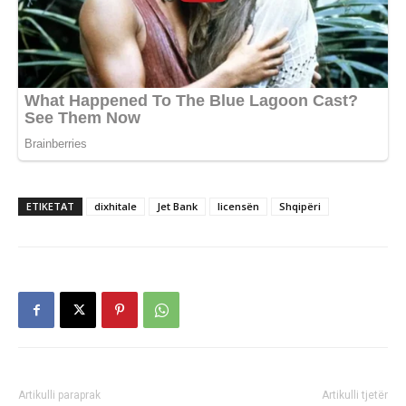
ETIKETAT
dixhitale
Jet Bank
licensën
Shqipëri
Artikulli paraprak
Artikulli tjetër