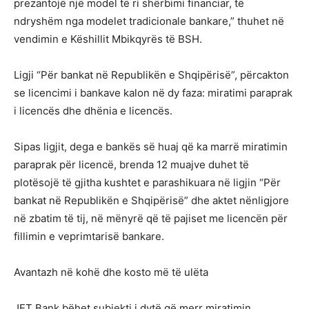
prezantojë një model të ri shërbimi financiar, të
ndryshëm nga modelet tradicionale bankare,” thuhet në
vendimin e Këshillit Mbikqyrës të BSH.
Ligji “Për bankat në Republikën e Shqipërisë”, përcakton
se licencimi i bankave kalon në dy faza: miratimi paraprak
i licencës dhe dhënia e licencës.
Sipas ligjit, dega e bankës së huaj që ka marrë miratimin
paraprak për licencë, brenda 12 muajve duhet të
plotësojë të gjitha kushtet e parashikuara në ligjin “Për
bankat në Republikën e Shqipërisë” dhe aktet nënligjore
në zbatim të tij, në mënyrë që të pajiset me licencën për
fillimin e veprimtarisë bankare.
Avantazh në kohë dhe kosto më të ulëta
JET Bank bëhet subjekti i dytë që merr miratimin