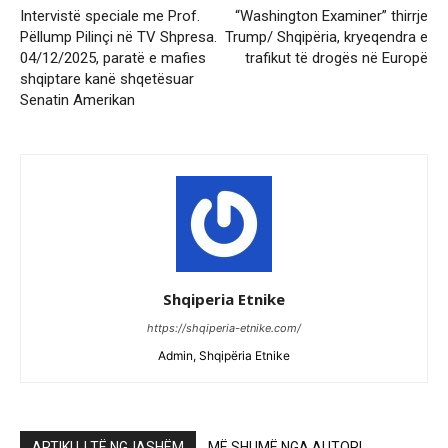
Intervistë speciale me Prof.
“Washington Examiner” thirrje
Pëllump Pilinçi në TV Shpresa.
Trump/ Shqipëria, kryeqendra e
04/12/2025, paratë e mafies
trafikut të drogës në Europë
shqiptare kanë shqetësuar
Senatin Amerikan
Shqiperia Etnike
https://shqiperia-etnike.com/
Admin, Shqipëria Etnike
ARTIKUJ TË NGJASHËM
MË SHUMË NGA AUTORI