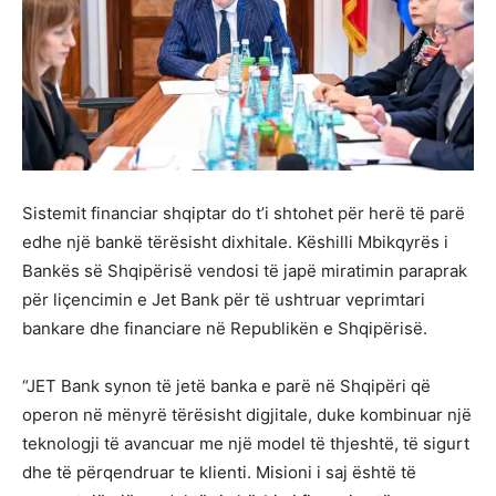
Sistemit financiar shqiptar do t’i shtohet për herë të parë
edhe një bankë tërësisht dixhitale. Këshilli Mbikqyrës i
Bankës së Shqipërisë vendosi të japë miratimin paraprak
për liçencimin e Jet Bank për të ushtruar veprimtari
bankare dhe financiare në Republikën e Shqipërisë.
“JET Bank synon të jetë banka e parë në Shqipëri që
operon në mënyrë tërësisht digjitale, duke kombinuar një
teknologji të avancuar me një model të thjeshtë, të sigurt
dhe të përqendruar te klienti. Misioni i saj është të