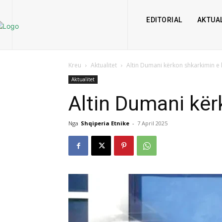
EDITORIAL
AKTUAL
Kreu
Aktualitet
Altin Dumani kërkon shkarkimin e 
Aktualitet
Altin Dumani kër
Nga
Shqiperia Etnike
-
7 April 2025