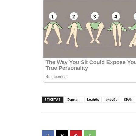
ETIKETAT
Dumani
Lezhës
provës
SPAK