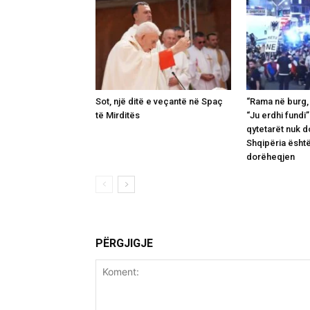
Sot, një ditë e veçantë në Spaç
“Rama në burg, 
të Mirditës
“Ju erdhi fundi”
qytetarët nuk d
Shqipëria ësht
dorëheqjen
PËRGJIGJE