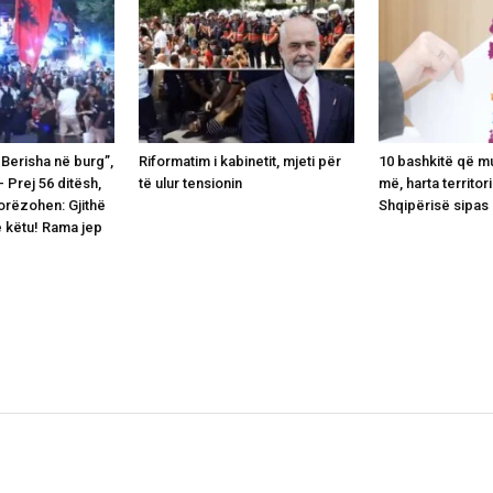
Berisha në burg”,
Riformatim i kabinetit, mjeti për
10 bashkitë që m
- Prej 56 ditësh,
të ulur tensionin
më, harta territor
orëzohen: Gjithë
Shqipërisë sipas 
ë këtu! Rama jep