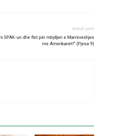
Artikulli tjetër
ni SPAK-un dhe flet për mbylljen e Marrëveshjes
me Amerikanët!” (Pjesa 9)