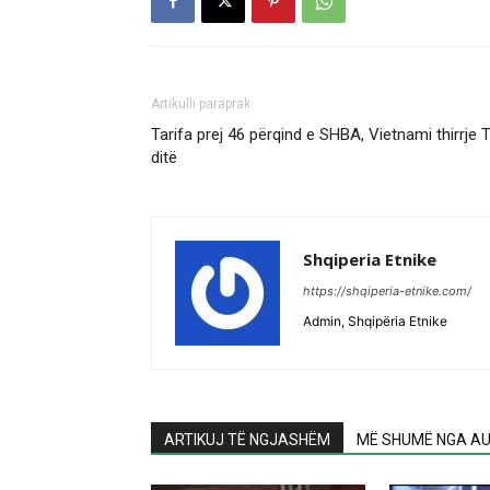
Artikulli paraprak
Tarifa prej 46 përqind e SHBA, Vietnami thirrje
ditë
Shqiperia Etnike
https://shqiperia-etnike.com/
Admin, Shqipëria Etnike
ARTIKUJ TË NGJASHËM
MË SHUMË NGA AU