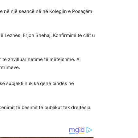
 Dje në një seancë në në Kolegjin e Posaçëm
 Lezhës, Erjon Shehaj. Konfirmimi të cilit u
 të zhvilluar hetime të mëtejshme. Ai
shtrimeve.
r se subjekti nuk ka qenë bindës në
enimit të besimit të publikut tek drejtësia.