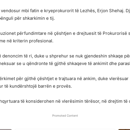
të vendosur mbi fatin e kryeprokurorit të Lezhës, Erjon Shehaj.
ënguli për shkarkimin e tij.
uzionet përfundimtare në çështjen e drejtuesit të Prokurorisë së
me në kriterin profesional.
jë denoncim të ri, duke u shprehur se nuk gjendeshin shkaqe për
theksuar se u qëndronte të gjithë shkaqeve të ankimit dhe para
ërkimet për gjithë çështjet e trajtuara në ankim, duke vlerësua
tur të kundërshtojë barrën e provës.
 shqyrtuara të konsiderohen në vlerësimin tërësor, në drejtim të c
Promoted Content