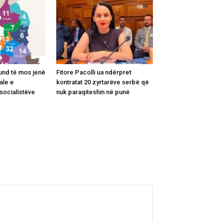
und të mos jenë
Fitore Pacolli ua ndërpret
iale e
kontratat 20 zyrtarëve serbë që
socialistëve
nuk paraqiteshin në punë