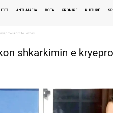
ITET
ANTI-MAFIA
BOTA
KRONIKË
KULTURË
SP
kryeprokurorit të Lezhës
kon shkarkimin e kryepro