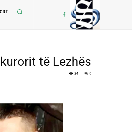
ORT
kurorit të Lezhës
24
0