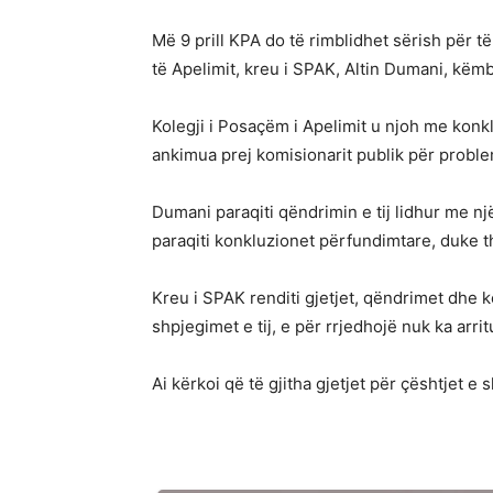
Më 9 prill KPA do të rimblidhet sërish për 
të Apelimit, kreu i SPAK, Altin Dumani, këmb
Kolegji i Posaçëm i Apelimit u njoh me konkl
ankimua prej komisionarit publik për proble
Dumani paraqiti qëndrimin e tij lidhur me n
paraqiti konkluzionet përfundimtare, duke 
Kreu i SPAK renditi gjetjet, qëndrimet dhe k
shpjegimet e tij, e për rrjedhojë nuk ka arri
Ai kërkoi që të gjitha gjetjet për çështjet e