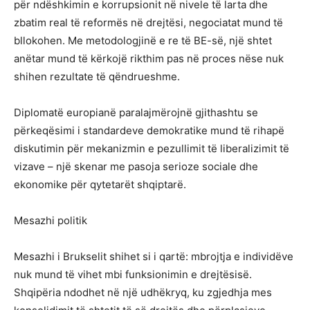
për ndëshkimin e korrupsionit në nivele të larta dhe
zbatim real të reformës në drejtësi, negociatat mund të
bllokohen. Me metodologjinë e re të BE-së, një shtet
anëtar mund të kërkojë rikthim pas në proces nëse nuk
shihen rezultate të qëndrueshme.
Diplomatë europianë paralajmërojnë gjithashtu se
përkeqësimi i standardeve demokratike mund të rihapë
diskutimin për mekanizmin e pezullimit të liberalizimit të
vizave – një skenar me pasoja serioze sociale dhe
ekonomike për qytetarët shqiptarë.
Mesazhi politik
Mesazhi i Brukselit shihet si i qartë: mbrojtja e individëve
nuk mund të vihet mbi funksionimin e drejtësisë.
Shqipëria ndodhet në një udhëkryq, ku zgjedhja mes