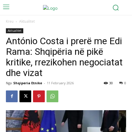
Kreu
Aktualitet
Aktualitet
António Costa i prerë me Edi
Rama: Shqipëria në pikë
kritike, rrezikohen negociatat
dhe vizat
Nga
Shqiperia Etnike
-
11 February 2026
30
0