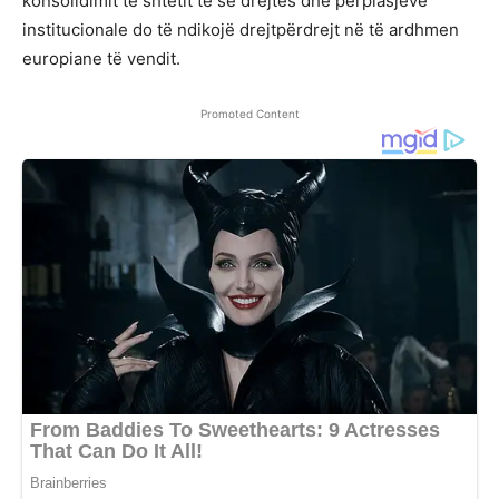
konsolidimit të shtetit të së drejtës dhe përplasjeve
institucionale do të ndikojë drejtpërdrejt në të ardhmen
europiane të vendit.
Promoted Content