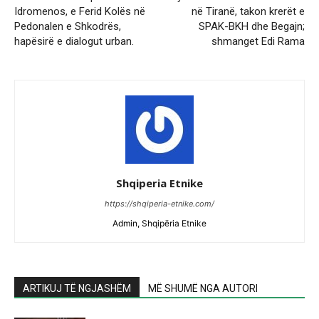
Idromenos, e Ferid Kolës në
në Tiranë, takon krerët e
Pedonalen e Shkodrës,
SPAK-BKH dhe Begajn;
hapësirë e dialogut urban.
shmanget Edi Rama
Shqiperia Etnike
https://shqiperia-etnike.com/
Admin, Shqipëria Etnike
ARTIKUJ TË NGJASHËM
MË SHUMË NGA AUTORI