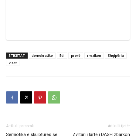
ETIKETAT
demokratike
Edi
prerë
rrezikon
Shqipëria
vizat
Artikulli paraprak
Artikulli tjetër
Semiotika e skulpturës së
Zyrtari i lartë i DASH zbarkon