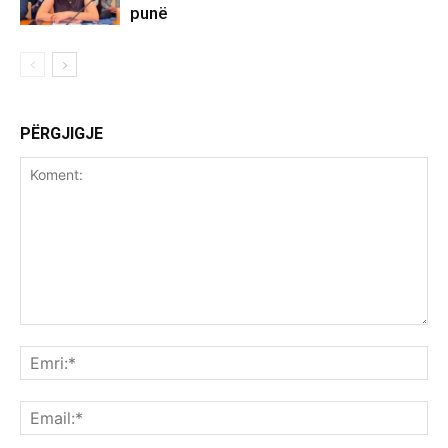
punë
PËRGJIGJE