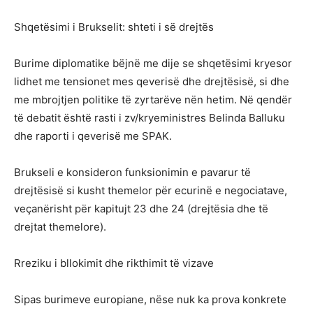
Shqetësimi i Brukselit: shteti i së drejtës
Burime diplomatike bëjnë me dije se shqetësimi kryesor
lidhet me tensionet mes qeverisë dhe drejtësisë, si dhe
me mbrojtjen politike të zyrtarëve nën hetim. Në qendër
të debatit është rasti i zv/kryeministres Belinda Balluku
dhe raporti i qeverisë me SPAK.
Brukseli e konsideron funksionimin e pavarur të
drejtësisë si kusht themelor për ecurinë e negociatave,
veçanërisht për kapitujt 23 dhe 24 (drejtësia dhe të
drejtat themelore).
Rreziku i bllokimit dhe rikthimit të vizave
Sipas burimeve europiane, nëse nuk ka prova konkrete