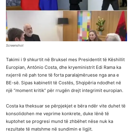
Screenshot
Takimi i 9 shkurtit në Bruksel mes Presidentit të Këshillit
Europian, António Costa, dhe kryeministrit Edi Rama ka
nxjerrë në pah tone të forta paralajmëruese nga ana e
BE-së. Sipas kabinetit të Costës, Shqipëria ndodhet në
një “moment kritik” për rrugën drejt integrimit europian.
Costa ka theksuar se përpjekjet e bëra ndër vite duhet të
konsolidohen me veprime konkrete, duke lënë të
kuptohet se progresi mund të zhbëhet nëse nuk ka
rezultate të matshme në sundimin e ligjit.