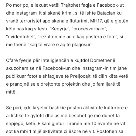
Po mor po, e lexuat vetë! Trajtohet faqja e Facebook-ut
dhe Instagram-it si skenë krimi, si të ishte Bataclan ku
vranë terroristët apo skena e fluturimit MH17, që e gjetën
këta pas kaq vitesh. “Këqyrje”, “procesverbale”,
“evidentohet”, “rezulton me aq e kaq postera e foto”, si
me thënë “kaq të vrarë e aq të plagosur”.
Çfarë fyerje për inteligjencën e kujtdo! Domethënë,
akuzohem se në Facebook-un dhe Instagram-in tim janë
publikuar fotot e shfaqjeve të Preljocajt, të cilin këta vetë
e pranojnë se e drejtonte projektin dhe jo familjarë të
mitë.
Së pari, çdo kryetar bashkie poston aktivitete kulturore e
artistike të qytetit dhe as më besohet që më duhet ta
shpjegoj këtë. E kam gjetur Tiranën me 10 evente në vit,
sot ka mbi 1 mijë aktivitete cilësore në vit. Postohen sa