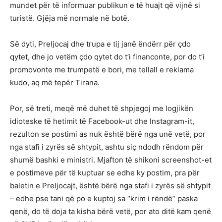
mundet për të informuar publikun e të huajt që vijnë si
turistë. Gjëja më normale në botë.
Së dyti, Preljocaj dhe trupa e tij janë ëndërr për çdo
qytet, dhe jo vetëm çdo qytet do t’i financonte, por do t’i
promovonte me trumpetë e bori, me tellall e reklama
kudo, aq më tepër Tirana.
Por, së treti, meqë më duhet të shpjegoj me logjikën
idioteske të hetimit të Facebook-ut dhe Instagram-it,
rezulton se postimi as nuk është bërë nga unë vetë, por
nga stafi i zyrës së shtypit, ashtu siç ndodh rëndom për
shumë bashki e ministri. Mjafton të shikoni screenshot-et
e postimeve për të kuptuar se edhe ky postim, pra për
baletin e Preljocajt, është bërë nga stafi i zyrës së shtypit
– edhe pse tani që po e kuptoj sa “krim i rëndë” paska
qenë, do të doja ta kisha bërë vetë, por ato ditë kam qenë