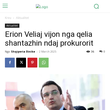
Kreu
Aktualitet
Aktualitet
Erion Veliaj vijon nga qelia
shantazhin ndaj prokurorit
Nga
Shqiperia Etnike
-
2 March 2025
36
0