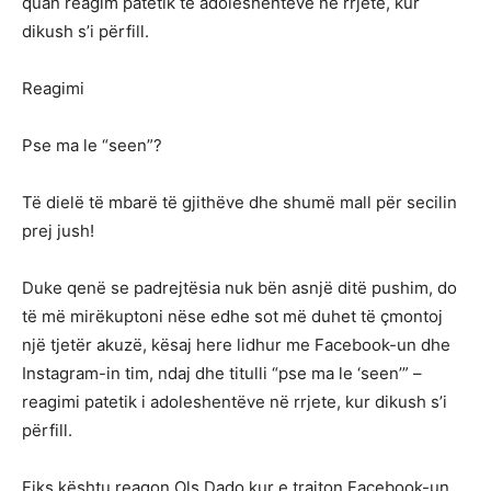
quan reagim patetik të adoleshentëve në rrjete, kur
dikush s’i përfill.
Reagimi
Pse ma le “seen”?
Të dielë të mbarë të gjithëve dhe shumë mall për secilin
prej jush!
Duke qenë se padrejtësia nuk bën asnjë ditë pushim, do
të më mirëkuptoni nëse edhe sot më duhet të çmontoj
një tjetër akuzë, kësaj here lidhur me Facebook-un dhe
Instagram-in tim, ndaj dhe titulli “pse ma le ‘seen’” –
reagimi patetik i adoleshentëve në rrjete, kur dikush s’i
përfill.
Fiks kështu reagon Ols Dado kur e trajton Facebook-un