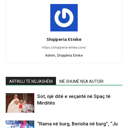
Shqiperia Etnike
https://shqiperia-etnike.com/
Admin, Shqipëria Etnike
ARTIKUJ TË NGJASHËM
MË SHUMË NGA AUTORI
Sot, një ditë e veçantë në Spaç të
Mirditës
“Rama në burg, Berisha në burg”, “Ju