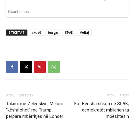
ETIKETAT
akuzë
burgu
SPAK
Veliaj
Artikulli paraprak
Artikulli tjetër
Takimi me Zelenskyn, Meloni
Sot Berisha shkon në SPAK,
“këshillohet” me Trump
demokratët mblidhen ta
përpara mbërritjes në Londër
mbështesin