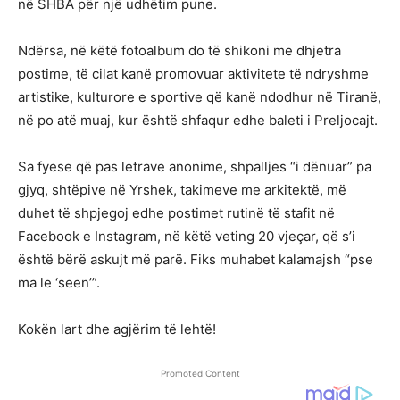
në SHBA për një udhëtim pune.
Ndërsa, në këtë fotoalbum do të shikoni me dhjetra
postime, të cilat kanë promovuar aktivitete të ndryshme
artistike, kulturore e sportive që kanë ndodhur në Tiranë,
në po atë muaj, kur është shfaqur edhe baleti i Preljocajt.
Sa fyese që pas letrave anonime, shpalljes “i dënuar” pa
gjyq, shtëpive në Yrshek, takimeve me arkitektë, më
duhet të shpjegoj edhe postimet rutinë të stafit në
Facebook e Instagram, në këtë veting 20 vjeçar, që s’i
është bërë askujt më parë. Fiks muhabet kalamajsh “pse
ma le ‘seen’”.
Kokën lart dhe agjërim të lehtë!
Promoted Content