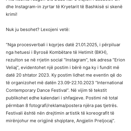
dhe Instagram-in zyrtar të Kryetarit të Bashkisë si skenë
krimi!
Nuk ju besohet? Lexojeni vetë:
“Nga procesverbali i kqyrjes datë 21.01.2025, i përpiluar
nga hetuesi i Byrosë Kombëtare të Hetimit (BKH),
rezulton se në rrjetin social “Instagram”, tek adresa “Erion
Veliaj”, evidentohet një postim i bërë nga ky i fundit më
datë 20 shtator 2023. Ky postim lidhet me eventin që do
të organizohet më datën 23.09-22.10.2023 “International
Contemporary Dance Festival”. Në vijim të tekstit
publikohet edhe kalendari i shfaqjeve. Postimi në total
përmban 8 fotografi/reklama/postera njëra pas tjetrës.
Festivali është nën drejtimin artistik të koreografit të
mirënjohur me origjinë shqiptare, Angjelin Preljocaj”.