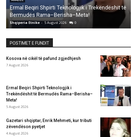
Ermal Beqiri Shpirti Teknologjik i Trekëndëshit të
G
Bermudës Rama–Berisha–Meta!
Shqiperia Etnike
-
5 August 2026
0
S
POSTIMET E FUNDIT
Kosova në cikël të pafund zgjedhjesh
7 August 2026
Ermal Beqiri Shpirti Teknologjik i
Trekëndëshit të Bermudës Rama–Berisha–
Meta!
5 August 2026
Gazetari shqiptar, Enrik Mehmeti, kur tributi
zëvendëson pyetjet
4 August 2026