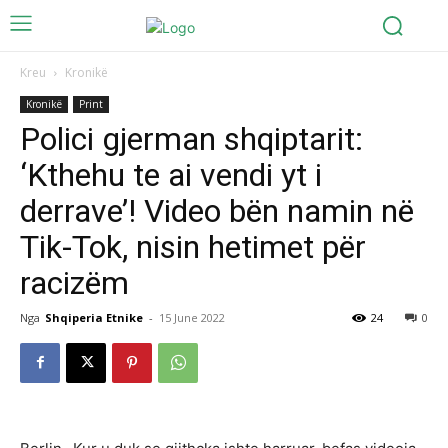
Kreu
Kronikë
Kronikë
Print
Polici gjerman shqiptarit:
‘Kthehu te ai vendi yt i
derrave’! Video bën namin në
Tik-Tok, nisin hetimet për
racizëm
Nga
Shqiperia Etnike
-
15 June 2022
24
0