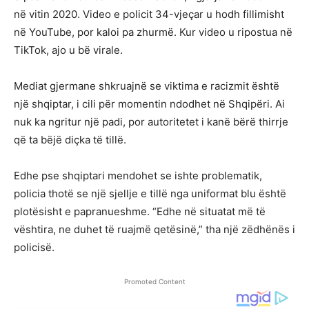
në vitin 2020. Video e policit 34-vjeçar u hodh fillimisht
në YouTube, por kaloi pa zhurmë. Kur video u ripostua në
TikTok, ajo u bë virale.
Mediat gjermane shkruajnë se viktima e racizmit është
një shqiptar, i cili për momentin ndodhet në Shqipëri. Ai
nuk ka ngritur një padi, por autoritetet i kanë bërë thirrje
që ta bëjë diçka të tillë.
Edhe pse shqiptari mendohet se ishte problematik,
policia thotë se një sjellje e tillë nga uniformat blu është
plotësisht e papranueshme. “Edhe në situatat më të
vështira, ne duhet të ruajmë qetësinë,” tha një zëdhënës i
policisë.
Promoted Content