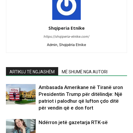
Shqiperia Etnike
https://shqiperia-etnike.com/
Admin, Shqipëria Etnike
ARTIKUJ TË NGJASHËM
MË SHUMË NGA AUTORI
Ambasada Amerikane në Tiranë uron
Presidentin Trump për ditëlindje: Një
patriot i palodhur që lufton çdo ditë
për vendin që e don fort
Ndërron jetë gazetarja RTK-së