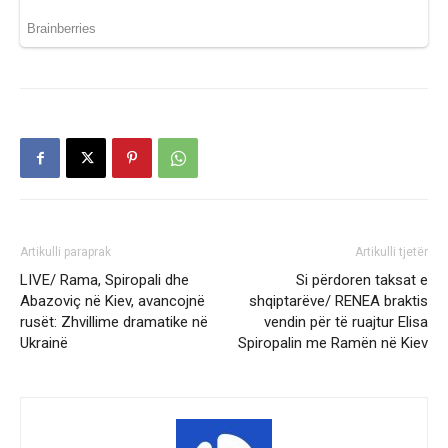
Artikulli paraprak
Artikulli tjetër
LIVE/ Rama, Spiropali dhe
Si përdoren taksat e
Abazoviç në Kiev, avancojnë
shqiptarëve/ RENEA braktis
rusët: Zhvillime dramatike në
vendin për të ruajtur Elisa
Ukrainë
Spiropalin me Ramën në Kiev