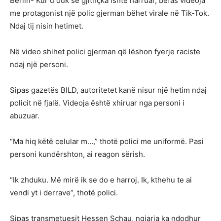
Berlin- Kur u duk se gjithçka ishte harruar, befas videoja
me protagonist një polic gjerman bëhet virale në Tik-Tok.
Ndaj tij nisin hetimet.
Në video shihet polici gjerman që lëshon fyerje raciste
ndaj një personi.
Sipas gazetës BILD, autoritetet kanë nisur një hetim ndaj
policit në fjalë. Videoja është xhiruar nga personi i
abuzuar.
“Ma hiq këtë celular m…,” thotë polici me uniformë. Pasi
personi kundërshton, ai reagon sërish.
“Ik zhduku. Më mirë ik se do e harroj. Ik, kthehu te ai
vendi yt i derrave”, thotë polici.
Sipas transmetuesit Hessen Schau, ngjarja ka ndodhur