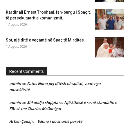
Kardinali Ernest Troshani, ish-burgu i Spaçit,
të persekutuarit e komunizmit...
4 August 2026
Sot, një ditë e veçantë në Spaç të Mirditës
1 August 2026
Recent Comments
admin
Fatos Nono pej ditësh në spital, vuan nga
on
mushkëritë
admin
Shkundja shqiptare: Një kthesë e re në skandalin e
on
FBI-së me Charles McGonigal
Arben Çokaj
Edona i do shumë paratë
on