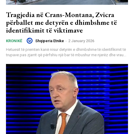
Tragjedia në Crans-Montana, Zvicra
përballet me detyrën e dhimbshme të
identifikimit të viktimave
Shqiperia Etnike
-
2 January 2026
KRONIKË
Hetuesit të premten kanë nisur detyrën e dhimbshme të identifikimit të
trupave pas zjarrit që përfshiu një bar të mbushur me njerëz dhe vrau...