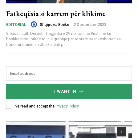
Fatkeqësia si karrem për klikime
Shqiperia Etnike
-
2 December 2023
EDITORIAL
Shkruan Lutfi Dervishi Tragjedia e 29 nëntorit në Prishtinë ku
bashkeshorti orkestroi nje grabitje për të vrarë bashkeshorten ka
tronditur opinionin dhe ka lënë pa...
I WANT IN
I've read and accept the
Privacy Policy
.