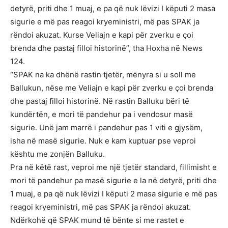
detyrë, priti dhe 1 muaj, e pa që nuk lëvizi I këputi 2 masa
sigurie e më pas reagoi kryeministri, më pas SPAK ja
rëndoi akuzat. Kurse Veliajn e kapi për zverku e çoi
brenda dhe pastaj filloi historinë”, tha Hoxha në News
124.
“SPAK na ka dhënë rastin tjetër, mënyra si u soll me
Ballukun, nëse me Veliajn e kapi për zverku e çoi brenda
dhe pastaj filloi historinë. Në rastin Balluku bëri të
kundërtën, e mori të pandehur pa i vendosur masë
sigurie. Unë jam marrë i pandehur pas 1 viti e gjysëm,
isha në masë sigurie. Nuk e kam kuptuar pse veproi
kështu me zonjën Balluku.
Pra në këtë rast, veproi me një tjetër standard, fillimisht e
mori të pandehur pa masë sigurie e la në detyrë, priti dhe
1 muaj, e pa që nuk lëvizi I këputi 2 masa sigurie e më pas
reagoi kryeministri, më pas SPAK ja rëndoi akuzat.
Ndërkohë që SPAK mund të bënte si me rastet e