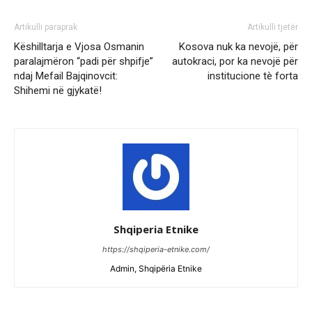
Artikulli paraprak
Artikulli tjetër
Këshilltarja e Vjosa Osmanin
Kosova nuk ka nevojë, për
paralajmëron “padi për shpifje”
autokraci, por ka nevojë për
ndaj Mefail Bajqinovcit:
institucione tè forta
Shihemi në gjykatë!
Shqiperia Etnike
https://shqiperia-etnike.com/
Admin, Shqipëria Etnike