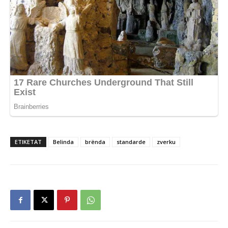
ETIKETAT
Belinda
brënda
standarde
zverku