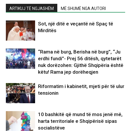
ARTIKUJ TË NGJASHËM
MË SHUMË NGA AUTORI
Sot, një ditë e veçantë në Spaç të
Mirditës
“Rama në burg, Berisha në burg”, “Ju
erdhi fundi”- Prej 56 ditësh, qytetarët
nuk dorëzohen: Gjithë Shqipëria është
këtu! Rama jep dorëheqjen
Riformatim i kabinetit, mjeti për të ulur
tensionin
10 bashkitë që mund të mos jenë më,
harta territoriale e Shqipërisë sipas
socialistëve