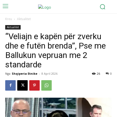
Kreu
Aktualitet
Aktualitet
“Veliajn e kapën për zverku
dhe e futën brenda”, Pse me
Ballukun vepruan me 2
standarde
Nga
Shqiperia Etnike
-
8 April 2026
26
0