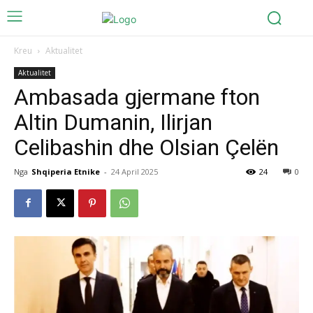
Kreu
Aktualitet
Aktualitet
Ambasada gjermane fton
Altin Dumanin, Ilirjan
Celibashin dhe Olsian Çelën
Nga
Shqiperia Etnike
-
24 April 2025
24
0