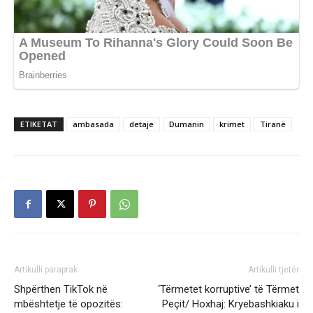
ETIKETAT
ambasada
detaje
Dumanin
krimet
Tiranë
Artikulli paraprak
Artikulli tjetër
Shpërthen TikTok në
‘Tërmetet korruptive’ të Tërmet
mbështetje të opozitës:
Peçit/ Hoxhaj: Kryebashkiaku i