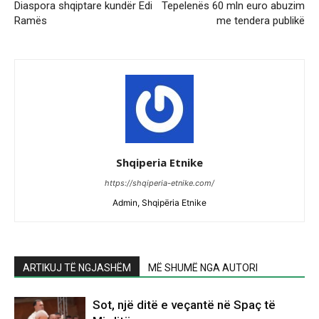
Diaspora shqiptare kundër Edi
Tepelenës 60 mln euro abuzim
Ramës
me tendera publikë
Shqiperia Etnike
https://shqiperia-etnike.com/
Admin, Shqipëria Etnike
ARTIKUJ TË NGJASHËM
MË SHUMË NGA AUTORI
Sot, një ditë e veçantë në Spaç të