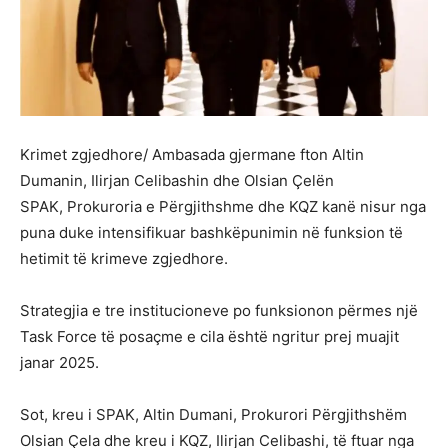
Krimet zgjedhore/ Ambasada gjermane fton Altin
Dumanin, Ilirjan Celibashin dhe Olsian Çelën
SPAK, Prokuroria e Përgjithshme dhe KQZ kanë nisur nga
puna duke intensifikuar bashkëpunimin në funksion të
hetimit të krimeve zgjedhore.
Strategjia e tre institucioneve po funksionon përmes një
Task Force të posaçme e cila është ngritur prej muajit
janar 2025.
Sot, kreu i SPAK, Altin Dumani, Prokurori Përgjithshëm
Olsian Çela dhe kreu i KQZ, Ilirjan Celibashi, të ftuar nga