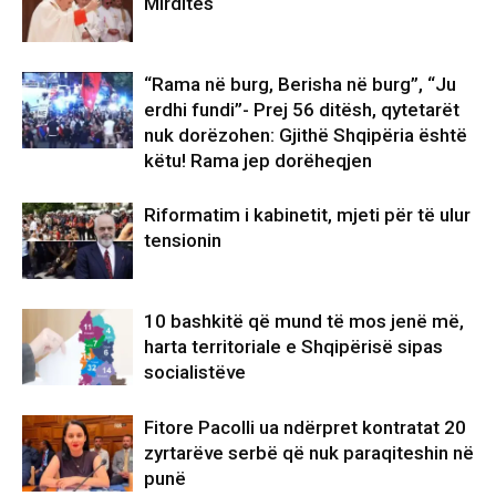
Mirditës
“Rama në burg, Berisha në burg”, “Ju
erdhi fundi”- Prej 56 ditësh, qytetarët
nuk dorëzohen: Gjithë Shqipëria është
këtu! Rama jep dorëheqjen
Riformatim i kabinetit, mjeti për të ulur
tensionin
10 bashkitë që mund të mos jenë më,
harta territoriale e Shqipërisë sipas
socialistëve
Fitore Pacolli ua ndërpret kontratat 20
zyrtarëve serbë që nuk paraqiteshin në
punë