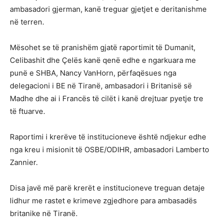
ambasadori gjerman, kanë treguar gjetjet e deritanishme
në terren.
Mësohet se të pranishëm gjatë raportimit të Dumanit,
Celibashit dhe Çelës kanë qenë edhe e ngarkuara me
punë e SHBA, Nancy VanHorn, përfaqësues nga
delegacioni i BE në Tiranë, ambasadori i Britanisë së
Madhe dhe ai i Francës të cilët i kanë drejtuar pyetje tre
të ftuarve.
Raportimi i krerëve të institucioneve është ndjekur edhe
nga kreu i misionit të OSBE/ODIHR, ambasadori Lamberto
Zannier.
Disa javë më parë krerët e institucioneve treguan detaje
lidhur me rastet e krimeve zgjedhore para ambasadës
britanike në Tiranë.